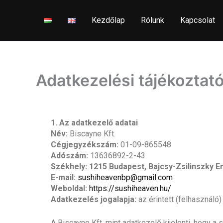
Skip
to
Kezdőlap
Rólunk
Kapcsolat
content
Adatkezelési tájékoztat
1. Az adatkezelő adatai
Név:
Biscayne Kft.
Cégjegyzékszám:
01-09-865548
Adószám:
13636892-2-43
Székhely:
1215 Budapest, Bajcsy-Zsilinszky En
E-mail:
sushiheavenbp@gmail.com
Weboldal:
https://sushiheaven.hu/
Adatkezelés jogalapja:
az érintett (felhasználó)
A Biscayne Kft. mint adatkezelő kijelenti, hogy 