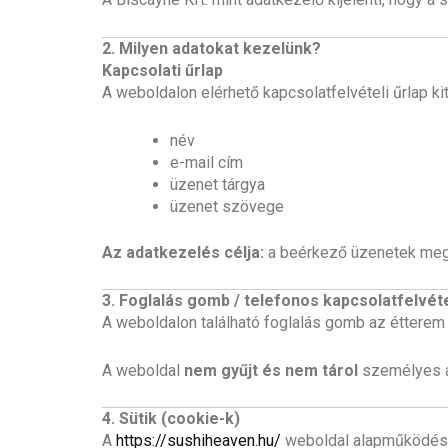
2. Milyen adatokat kezelünk?
Kapcsolati űrlap
A weboldalon elérhető kapcsolatfelvételi űrlap ki
név
e-mail cím
üzenet tárgya
üzenet szövege
Az adatkezelés célja:
a beérkező üzenetek meg
3. Foglalás gomb / telefonos kapcsolatfelvét
A weboldalon található foglalás gomb az étterem
A weboldal
nem gyűjt és nem tárol
személyes ad
4. Sütik (cookie-k)
A
https://sushiheaven.hu/
weboldal alapműködéshe