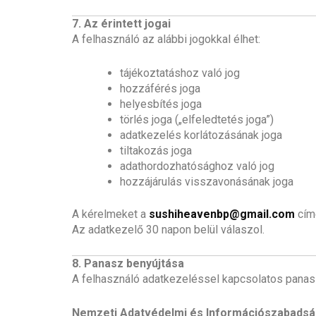
7. Az érintett jogai
A felhasználó az alábbi jogokkal élhet:
tájékoztatáshoz való jog
hozzáférés joga
helyesbítés joga
törlés joga („elfeledtetés joga”)
adatkezelés korlátozásának joga
tiltakozás joga
adathordozhatósághoz való jog
hozzájárulás visszavonásának joga
A kérelmeket a
sushiheavenbp@gmail.com
címe
Az adatkezelő 30 napon belül válaszol.
8. Panasz benyújtása
A felhasználó adatkezeléssel kapcsolatos panasz
Nemzeti Adatvédelmi és Információszabadsá