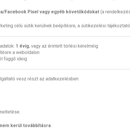
ta/Facebook Pixel vagy egyéb követőkódokat
(a rendelkezésr
eting célú sütik kerülnek beépítésre, a sütikezelési tájékoztató 
 adatok:
1 évig
, vagy az érintett törlési kérelméig
zítésre a weboldalon
ól függő ideig
lgáltató vesz részt az adatkezelésben:
meltetése.
nem kerül továbbításra
.