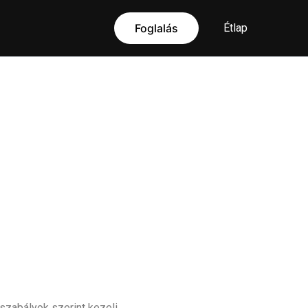
Foglalás
Étlap
szabályok szerint kezeli.