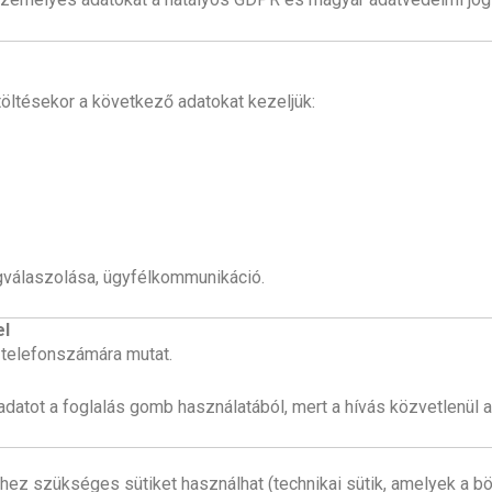
töltésekor a következő adatokat kezeljük:
válaszolása, ügyfélkommunikáció.
el
 telefonszámára mutat.
atot a foglalás gomb használatából, mert a hívás közvetlenül a f
z szükséges sütiket használhat (technikai sütik, amelyek a b