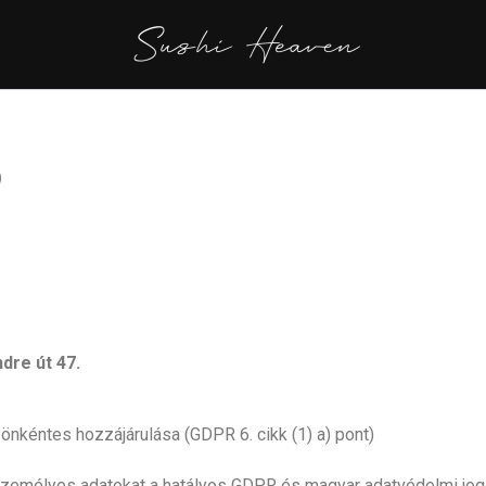
ó
dre út 47.
 önkéntes hozzájárulása (GDPR 6. cikk (1) a) pont)
a személyes adatokat a hatályos GDPR és magyar adatvédelmi jog