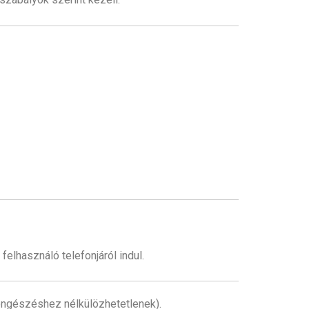
elhasználó telefonjáról indul.
öngészéshez nélkülözhetetlenek).